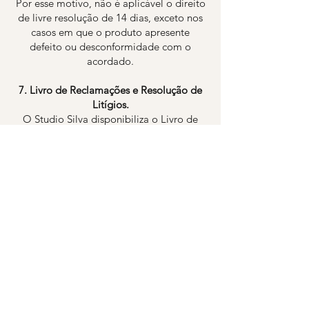
Por esse motivo, não é aplicável o direito
de livre resolução de 14 dias, exceto nos
casos em que o produto apresente
defeito ou desconformidade com o
acordado.
7. Livro de Reclamações e Resolução de
Litígios.
O Studio Silva disponibiliza o Livro de
Reclamações Eletrónico em:
www.livroreclamacoes.pt
Em caso de litígio, o consumidor pode
recorrer a:
CNIACC – Centro Nacional de
Informação e Arbitragem de Conflitos de
Consumo
(
www.cniacc.pt
)
8. Alterações aos Termos e Condições
O Studio Silva reserva-se o direito de
modificar estes Termos e Condições a
qualquer momento, sendo as alterações